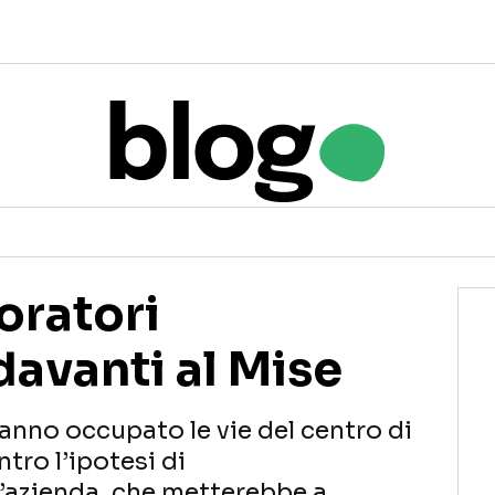
voratori
avanti al Mise
 hanno occupato le vie del centro di
tro l’ipotesi di
’azienda, che metterebbe a