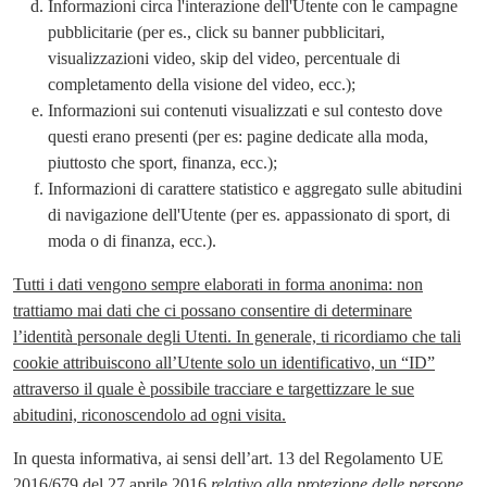
Informazioni circa l'interazione dell'Utente con le campagne
pubblicitarie (per es., click su banner pubblicitari,
visualizzazioni video, skip del video, percentuale di
completamento della visione del video, ecc.);
Informazioni sui contenuti visualizzati e sul contesto dove
questi erano presenti (per es: pagine dedicate alla moda,
piuttosto che sport, finanza, ecc.);
Informazioni di carattere statistico e aggregato sulle abitudini
di navigazione dell'Utente (per es. appassionato di sport, di
moda o di finanza, ecc.).
Tutti i dati vengono sempre elaborati in forma anonima: non
trattiamo mai dati che ci possano consentire di determinare
l’identità personale degli Utenti. In generale, ti ricordiamo che tali
cookie attribuiscono all’Utente solo un identificativo, un “ID”
attraverso il quale è possibile tracciare e targettizzare le sue
abitudini, riconoscendolo ad ogni visita.
In questa informativa, ai sensi dell’art. 13 del Regolamento UE
2016/679 del 27 aprile 2016
relativo alla protezione delle persone