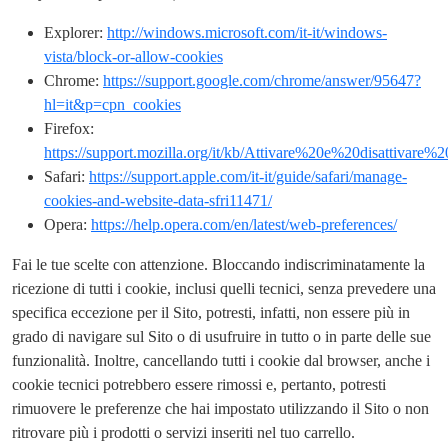
Explorer:
http://windows.microsoft.com/it-it/windows-
vista/block-or-allow-cookies
Chrome:
https://support.google.com/chrome/answer/95647?
hl=it&p=cpn_cookies
Firefox:
https://support.mozilla.org/it/kb/Attivare%20e%20disattivare
Safari:
https://support.apple.com/it-it/guide/safari/manage-
cookies-and-website-data-sfri11471/
Opera:
https://help.opera.com/en/latest/web-preferences/
Fai le tue scelte con attenzione. Bloccando indiscriminatamente la
ricezione di tutti i cookie, inclusi quelli tecnici, senza prevedere una
specifica eccezione per il Sito, potresti, infatti, non essere più in
grado di navigare sul Sito o di usufruire in tutto o in parte delle sue
funzionalità. Inoltre, cancellando tutti i cookie dal browser, anche i
cookie tecnici potrebbero essere rimossi e, pertanto, potresti
rimuovere le preferenze che hai impostato utilizzando il Sito o non
ritrovare più i prodotti o servizi inseriti nel tuo carrello.