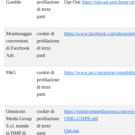
Gamble
profilazione
Opt Out:
https://opt-out-png.home.ne
di terze
parti
Monitoraggio
cookie di
https://www.facebook.com/about/pri
conversioni
profilazione
di Facebook
di terze
Ads
parti
P&G
cookie di
https://www.pg.com/privacy/english/
profilazione
di terze
parti
Omnicom
cookie di
https://omnicommediagroup.com/wp-c
Media Group
profilazione
OMG-GDPR.pdf
S.r.l. tramite
di terze
Opt-out
la DMP di
parti