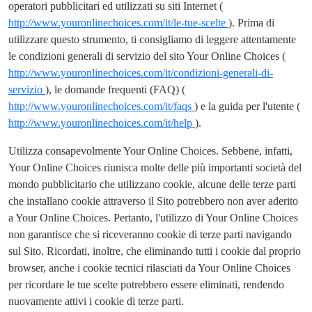
operatori pubblicitari ed utilizzati su siti Internet (
http://www.youronlinechoices.com/it/le-tue-scelte
). Prima di
utilizzare questo strumento, ti consigliamo di leggere attentamente
le condizioni generali di servizio del sito Your Online Choices (
http://www.youronlinechoices.com/it/condizioni-generali-di-
servizio
), le domande frequenti (FAQ) (
http://www.youronlinechoices.com/it/faqs
) e la guida per l'utente (
http://www.youronlinechoices.com/it/help
).
Utilizza consapevolmente Your Online Choices. Sebbene, infatti,
Your Online Choices riunisca molte delle più importanti società del
mondo pubblicitario che utilizzano cookie, alcune delle terze parti
che installano cookie attraverso il Sito potrebbero non aver aderito
a Your Online Choices. Pertanto, l'utilizzo di Your Online Choices
non garantisce che si riceveranno cookie di terze parti navigando
sul Sito. Ricordati, inoltre, che eliminando tutti i cookie dal proprio
browser, anche i cookie tecnici rilasciati da Your Online Choices
per ricordare le tue scelte potrebbero essere eliminati, rendendo
nuovamente attivi i cookie di terze parti.