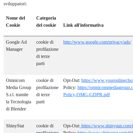
sviluppatori:
Nome del
Categoria
Cookie
del cookie
Link all'informativa
Google Ad
cookie di
http://www.google.com/privacy/ads/
Manager
profilazione
di terze
parti
Omnicom
cookie di
Opt-Out:
https://www.youronlinechoic
Media Group
profilazione
Policy:
https://omnicommediagroup.
S.r.l. tramite
di terze
Policy-OMG-GDPR.pdf
la Tecnologia
parti
di Blendee
ShinyStat
cookie di
Opt-Out:
https://www.shinystat.com/i
profilazione
Policy:
https://www.shinystat.com/it/