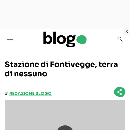
in
x
Stazione di Fontivegge, terra
di nessuno
Seguici sui social
di
REDAZIONE BLOGO