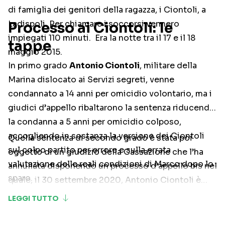
di famiglia dei genitori della ragazza, i Ciontoli, a
Ladispoli. Per chiamare i soccorsi vennero
Processo ai Ciontoli: le
impiegati 110 minuti. Era la notte tra il 17 e il 18
tappe
maggio 2015.
In primo grado
Antonio Ciontoli
, militare della
Marina dislocato ai Servizi segreti, venne
condannato a 14 anni per omicidio volontario, ma i
giudici d’appello ribaltarono la sentenza riducendo
la condanna a 5 anni per omicidio colposo,
accogliendo in sostanza la versione dei Ciontoli
Quella sentenza di secondo grado è stata poi
sul colpo partito per errore e sulla errata
oggetto di un giudizio della Cassazione che l’ha
valutazione delle reali condizioni di Marco dopo lo
annullata disponendo un processo d’appello bis nel
sparo.
quale, il 30 settembre 2020, Antonio Ciontoli è
stato nuovamente
condannato a 14 anni per
omicidio volontario
mentre i figli e la moglie a 3
anni e 4 mesi per concorso anomalo in omicidio