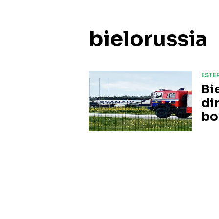
bielorussia
ESTER
Bi
di
bo