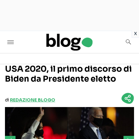
in
x
USA 2020, il primo discorso di
Biden da Presidente eletto
Seguici sui social
di
REDAZIONE BLOGO