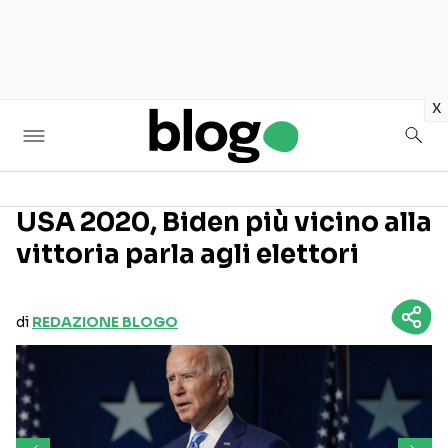
in
x
USA 2020, Biden più vicino alla
vittoria parla agli elettori
Seguici sui social
di
REDAZIONE BLOGO