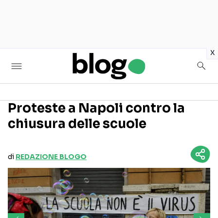
in
x
Proteste a Napoli contro la
chiusura delle scuole
Seguici sui social
di
REDAZIONE BLOGO