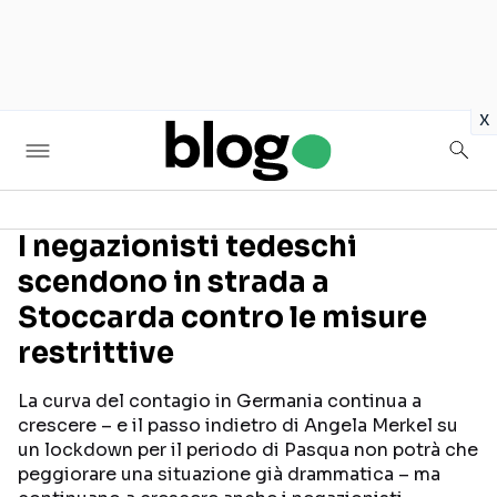
in
x
I negazionisti tedeschi
scendono in strada a
Seguici sui social
Stoccarda contro le misure
restrittive
La curva del contagio in Germania continua a
crescere – e il passo indietro di Angela Merkel su
un lockdown per il periodo di Pasqua non potrà che
peggiorare una situazione già drammatica – ma