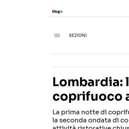
SEZIONI
Lombardia: l
coprifuoco 
La prima notte di copri
la seconda ondata di cont
attività ristorative chiu