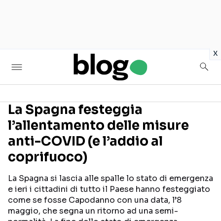
in
x
La Spagna festeggia
l’allentamento delle misure
Seguici sui social
anti-COVID (e l’addio al
coprifuoco)
La Spagna si lascia alle spalle lo stato di emergenza
e ieri i cittadini di tutto il Paese hanno festeggiato
come se fosse Capodanno con una data, l’8
maggio, che segna un ritorno ad una semi-