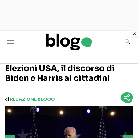
in
x
Elezioni USA, il discorso di
Biden e Harris ai cittadini
Seguici sui social
di
REDAZIONE BLOGO