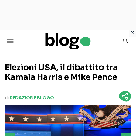
in
x
Elezioni USA, il dibattito tra
Kamala Harris e Mike Pence
Seguici sui social
di
REDAZIONE BLOGO