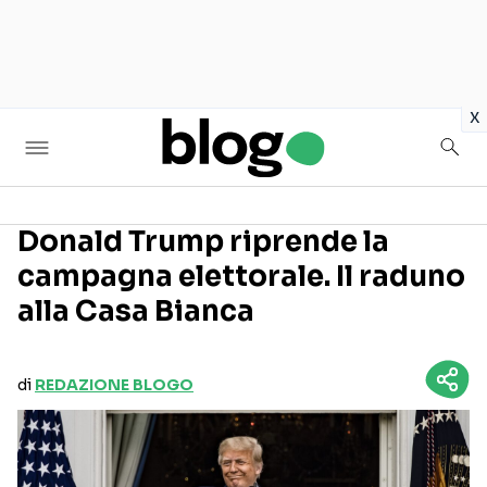
in
x
Donald Trump riprende la
campagna elettorale. Il raduno
Seguici sui social
alla Casa Bianca
di
REDAZIONE BLOGO