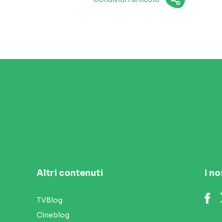
Altri contenuti
I no
TVBlog
Cineblog